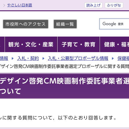
やさしい日本語
読み上げ
ふりがな
市役所へのアクセス
組織一覧
報
観光・文化・産業
子育て・教育
健康・福
情報
入札・契約
入札・公募型プロポーザル情報
保健
デザイン啓発CM映画制作委託事業者選定プロポーザルに関する質
デザイン啓発CM映画制作委託事業者
ついて
に関する質問について，以下のとおり回答します。