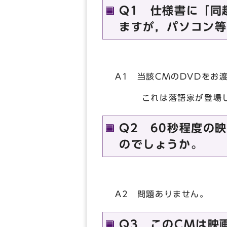
Q1 仕様書に「同
ますが，パソコン等
A1 当該CMのDVDをお
これは落語家が登場し，
Q2 60秒程度の
のでしょうか。
A2 問題ありません。
Q3 このCMは映