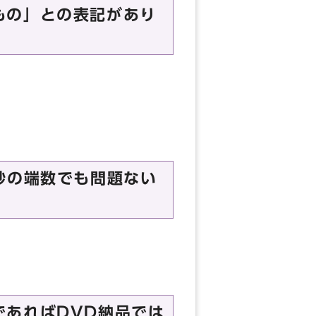
もの」との表記があり
秒の端数でも問題ない
であればDVD納品では