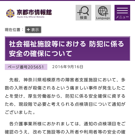
toggle
navigat
メニュー
現在位置：
表示
社会福祉施設等における 防犯に係る
安全の確保について
2016年9月16日
ページ番号205651
先般，神奈川県相模原市の障害者支援施設において，多
数の入所者が殺傷されるという痛ましい事件が発生したこ
とを受け，厚生労働省から，防犯に係る安全確保に資する
ため，現段階で必要と考えられる点検項目について通知が
ございました。
各介護事業所様におかれましては，通知の点検項目をご
確認のうえ，改めて施設等の入所者や利用者等の安全の確