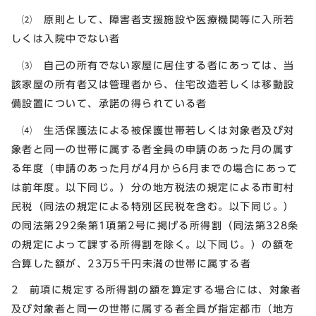
⑵ 原則として、障害者支援施設や医療機関等に入所若
しくは入院中でない者
⑶ 自己の所有でない家屋に居住する者にあっては、当
該家屋の所有者又は管理者から、住宅改造若しくは移動設
備設置について、承諾の得られている者
⑷ 生活保護法による被保護世帯若しくは対象者及び対
象者と同一の世帯に属する者全員の申請のあった月の属す
る年度（申請のあった月が4月から6月までの場合にあって
は前年度。以下同じ。）分の地方税法の規定による市町村
民税（同法の規定による特別区民税を含む。以下同じ。）
の同法第292条第1項第2号に掲げる所得割（同法第328条
の規定によって課する所得割を除く。以下同じ。）の額を
合算した額が、23万5千円未満の世帯に属する者
2 前項に規定する所得割の額を算定する場合には、対象者
及び対象者と同一の世帯に属する者全員が指定都市（地方