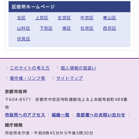
区役所ホームページ
北区
上京区
左京区
中京区
東山区
山科区
下京区
南区
右京区
西京区
伏見区
このサイトの考え方
個人情報の取扱い
著作権・リンク等
サイトマップ
京都市役所
〒604-8571 京都市中京区寺町通御池上る上本能寺前町488番
地
市役所へのアクセス
組織一覧
各部署へのお問い合わせ
開庁時間
市役所本庁舎：午前8時45分から午後5時30分