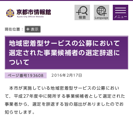
toggle
navigat
メニュー
現在位置：
表示
地域密着型サービスの公募において
選定された事業候補者の選定辞退に
ついて
2016年2月17日
ページ番号193608
本市が実施している地域密着型サービスの公募におい
て，平成27年度中に開所する事業候補者として選定された
事業者から，選定を辞退する旨の届出がありましたのでお
知らせします。