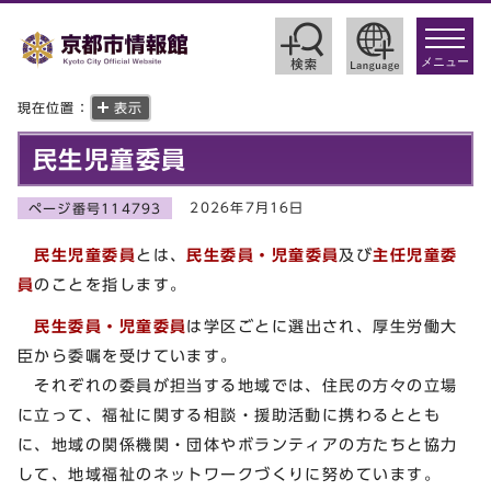
toggle
navigat
メニュー
現在位置：
表示
民生児童委員
2026年7月16日
ページ番号114793
民生児童委員
とは、
民生委員・児童委員
及び
主任児童委
員
のことを指します。
民生委員・児童委員
は学区ごとに選出され、厚生労働大
臣から委嘱を受けています。
それぞれの委員が担当する地域では、住民の方々の立場
に立って、福祉に関する相談・援助活動に携わるととも
に、地域の関係機関・団体やボランティアの方たちと協力
して、地域福祉のネットワークづくりに努めています。