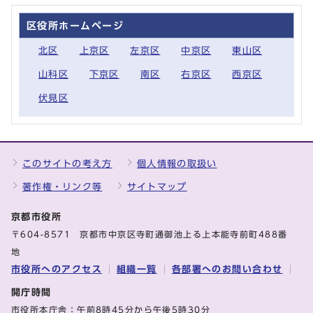
区役所ホームページ
北区
上京区
左京区
中京区
東山区
山科区
下京区
南区
右京区
西京区
伏見区
このサイトの考え方
個人情報の取扱い
著作権・リンク等
サイトマップ
京都市役所
〒604-8571 京都市中京区寺町通御池上る上本能寺前町488番
地
市役所へのアクセス
組織一覧
各部署へのお問い合わせ
開庁時間
市役所本庁舎：午前8時45分から午後5時30分