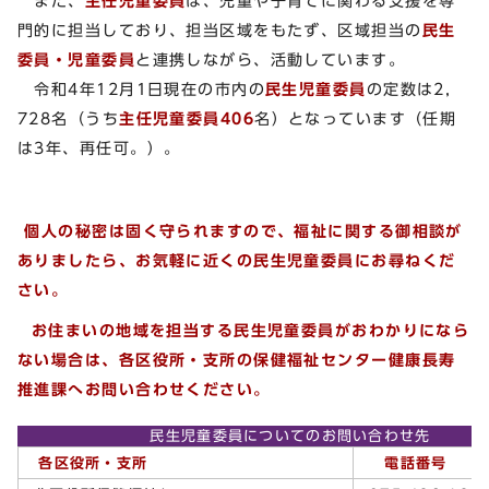
また、
主任児童委員
は、児童や子育てに関わる支援を専
門的に担当しており、担当区域をもたず、区域担当の
民生
委員・児童委員
と連携しながら、活動しています。
令和4年12月1日現在の市内の
民生児童委員
の定数は2，
728名（うち
主任児童委員406
名）となっています（任期
は3年、再任可。）。
個人の秘密は固く守られますので、福祉に関する御相談が
ありましたら、お気軽に近くの民生児童委員にお尋ねくだ
さい。
お住まいの地域を担当する民生児童委員がおわかりになら
ない場合は、各区役所・支所の保健福祉センター健康長寿
推進課へお問い合わせください。
民生児童委員についてのお問い合わせ先
電話番号
各区役所・支所