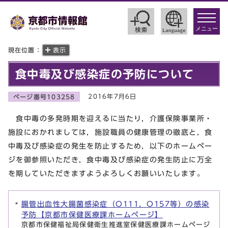
toggle
navigat
メニュー
現在位置：
表示
食中毒及び感染症の予防について
2016年7月6日
ページ番号103258
食中毒の多発時期を迎えるに当たり，介護保険事業所・
施設におかれましては，施設職員の健康管理の徹底と，食
中毒及び感染症の発生を防止するため，以下のホームペー
ジを御参照いただき，食中毒及び感染症の発生防止に万全
を期していただきますようよろしくお願いいたします。
腸管出血性大腸菌感染症（O111，O157等）の感染
予防【京都市保健医療課ホームページ】
京都市保健福祉局保健衛生推進室保健医療課ホームページ