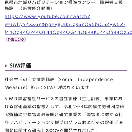
京都市地域リハビリテーション推進センター 障害者支援
施設 《施設紹介動画》
https://www.youtube.com/watch?
v=rwllyY4XX6Y&pp=ygU85Lqs6YO95biC5Zyw5Z-
f44Oq44OP44OT44Oq44OG44O844K344On44Oz5o
SIM評価
社会生活の自立度評価表（Social Independence
Measure）略してSIMと呼ばれています。
SIMは障害福祉サービスの自立訓練（生活訓練）事業にお
ける評価基準の指標として、令和2～3年度厚生労働科学研
究費補助金障害者政策総合研究事業の「障害者に対する社
会リハビリテーション支援プログラムおよびその評価手法
開発に関する研究」のなかで開発されました。