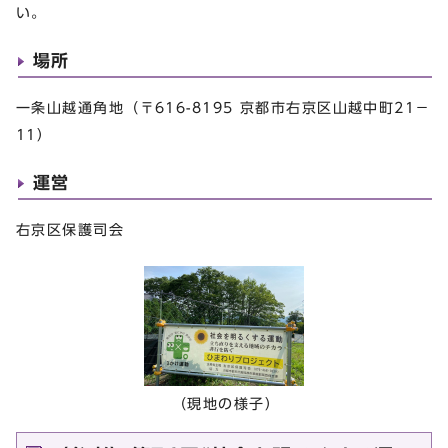
い。
場所
一条山越通角地（〒616-8195 京都市右京区山越中町21－
11）
運営
右京区保護司会
（現地の様子）