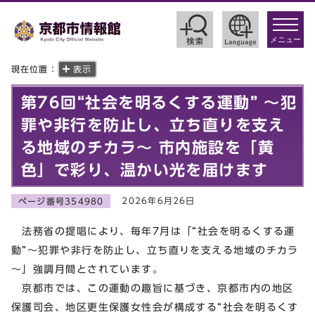
toggle
navigat
メニュー
現在位置：
表示
第76回“社会を明るくする運動” ～犯
罪や非行を防止し、立ち直りを支え
る地域のチカラ～ 市内施設を「黄
色」で彩り、温かい光を届けます
2026年6月26日
ページ番号354980
法務省の提唱により、毎年7月は「“社会を明るくする運
動”～犯罪や非行を防止し、立ち直りを支える地域のチカラ
～」強調月間とされています。
京都市では、この運動の趣旨に基づき、京都市内の地区
保護司会、地区更生保護女性会が構成する“社会を明るくす