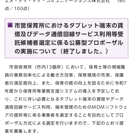
エヌ・ティ・ティ・コミュニケーションズ株式会社 （80
点／100点）
市営保育所におけるタブレット端末の賃
借及びデータ通信回線サービス利用等受
託候補者選定に係る公募型プロポーザル
の実施について（終了しました。）
市営保育所（市内13箇所）において、保育士等の現場職
員の業務効率化による働き方改革、保育環境の充実、保護
者の満足度向上、また、保育の質の向上を図るために令和7
年度から保育所等業務支援システムの導入を予定してお
り、これに伴い必要となるタブレット端末の賃借やデータ
通信回線サービス利用、端末管理のためのMDMソフトウェ
アの提供等に係る事業者を選定することを目的としてプロ
ポーザル方式による選定を行いますので、下記のとおり提
案を募集します。