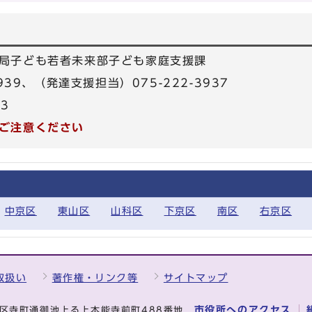
局子ども若者未来部子ども家庭支援課
3939、（発達支援担当）075-222-3937
33
ご注意ください
中京区
東山区
山科区
下京区
南区
右京区
取扱い
著作権・リンク等
サイトマップ
市役所へのアクセス
中京区寺町通御池上る上本能寺前町488番地