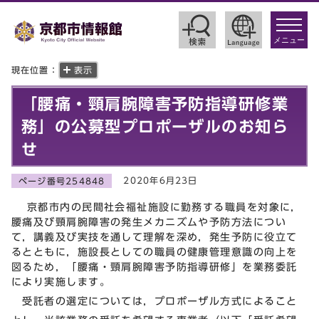
toggle
navigat
メニュー
現在位置：
表示
「腰痛・頸肩腕障害予防指導研修業
務」の公募型プロポーザルのお知ら
せ
2020年6月23日
ページ番号254848
京都市内の民間社会福祉施設に勤務する職員を対象に，
腰痛及び頸肩腕障害の発生メカニズムや予防方法につい
て，講義及び実技を通して理解を深め，発生予防に役立て
るとともに，施設長としての職員の健康管理意識の向上を
図るため，「腰痛・頸肩腕障害予防指導研修」を業務委託
により実施します。
受託者の選定については，プロポーザル方式によること