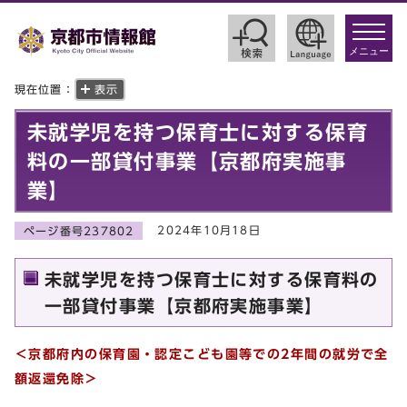
toggle
navigat
メニュー
現在位置：
表示
未就学児を持つ保育士に対する保育
料の一部貸付事業【京都府実施事
業】
2024年10月18日
ページ番号237802
未就学児を持つ保育士に対する保育料の
一部貸付事業【京都府実施事業】
＜京都府内の保育園・認定こども園等での2年間の就労で全
額返還免除＞