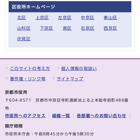
区役所ホームページ
北区
上京区
左京区
中京区
東山区
山科区
下京区
南区
右京区
西京区
伏見区
このサイトの考え方
個人情報の取扱い
著作権・リンク等
サイトマップ
京都市役所
〒604-8571 京都市中京区寺町通御池上る上本能寺前町488番
地
市役所へのアクセス
組織一覧
各部署へのお問い合わせ
開庁時間
市役所本庁舎：午前8時45分から午後5時30分