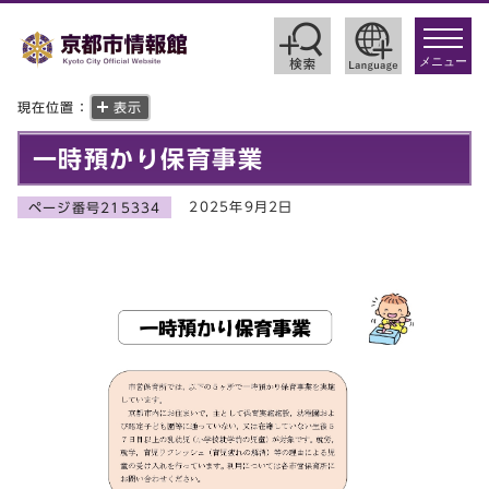
toggle
navigat
メニュー
現在位置：
表示
一時預かり保育事業
2025年9月2日
ページ番号215334