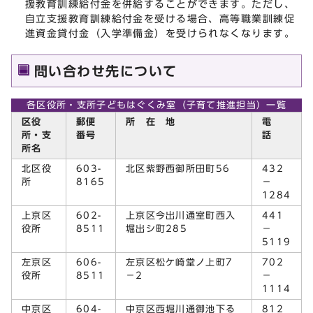
援教育訓練給付金を併給することができます。ただし、
自立支援教育訓練給付金を受ける場合、高等職業訓練促
進資金貸付金（入学準備金）を受けられなくなります。
問い合わせ先について
各区役所・支所子どもはぐくみ室（子育て推進担当）一覧
区役
郵便
所 在 地
電
所・支
番号
話
所名
北区役
603-
北区紫野西御所田町56
432
所
8165
－
1284
上京区
602-
上京区今出川通室町西入
441
役所
8511
堀出シ町285
－
5119
左京区
606-
左京区松ケ崎堂ノ上町7
702
役所
8511
－2
－
1114
中京区
604-
中京区西堀川通御池下る
812