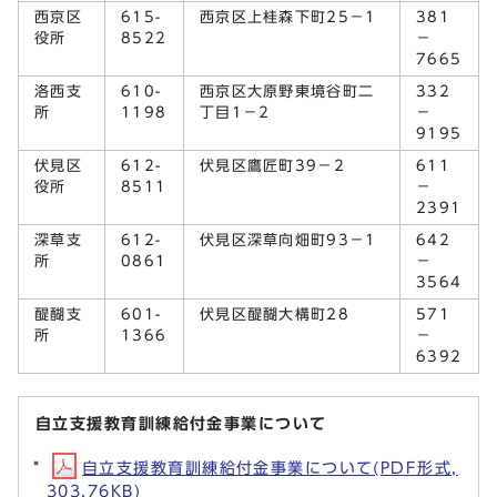
西京区
615-
西京区上桂森下町25－1
381
役所
8522
－
7665
洛西支
610-
西京区大原野東境谷町二
332
所
1198
丁目1－2
－
9195
伏見区
612-
伏見区鷹匠町39－2
611
役所
8511
－
2391
深草支
612-
伏見区深草向畑町93－1
642
所
0861
－
3564
醍醐支
601-
伏見区醍醐大構町28
571
所
1366
－
6392
自立支援教育訓練給付金事業について
自立支援教育訓練給付金事業について(PDF形式,
303.76KB)