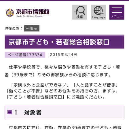
toggle
navigat
メニュー
現在位置：
表示
京都市子ども・若者総合相談窓口
2015年3月4日
ページ番号173334
仕事や学校等で、様々な悩みや困難を有する子ども・若
者（39歳まで）やその御家族からの相談に応じます。
「家族以外と会話ができない」「人と話すことが苦手」
「働くことが不安」などのお悩みをお持ちの方、まずは、
「子ども・若者総合相談窓口」にお電話ください。
1 対象者
京都市内に在住、在勤、在学の39歳までの子ども・若者