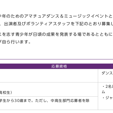
年のためのアマチュアダンス＆ミュージックイベントとし
り，出演者及びボランティアスタッフを下記のとおり募集
を志す青少年が日頃の成果を発表する場であるとともに
が自ら行います。
て
応募資格
ダン
・2名
ム
高校生）
・ジ
学生から30歳まで。ただし，中高生部門応募者を除