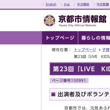
English
한글
中文簡体
中文繁體
トップページ
暮らしの情
現在位置：
トップページ
子育
第23回「LIVE K
第23回「LIVE 
ページ番号130991
出演者及びボランテ
京都市では，元気あふれる