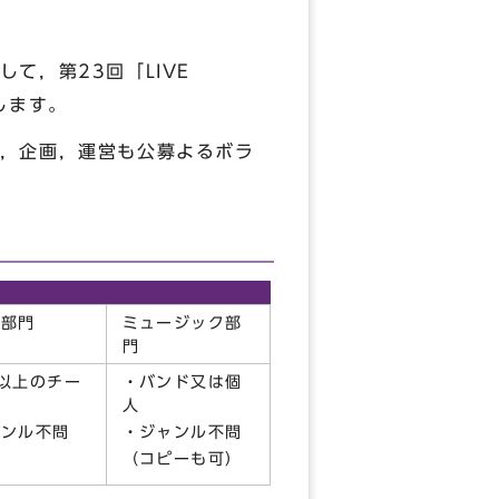
て，第23回「LIVE
します。
，企画，運営も公募よるボラ
ス部門
ミュージック部
門
以上のチー
・バンド又は個
人
ャンル不問
・ジャンル不問
（コピーも可）