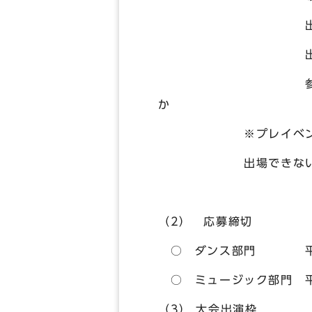
出 場 60
出演料 
参加申込 平成24年
か
※プレイベントへの参
出場できない場合は
（2） 応募締切
○ ダンス部門 平成2
○ ミュージック部門 平
（3） 大会出演枠