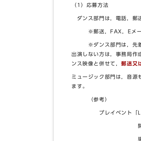
（1）応募方法
ダンス部門は，電話，郵送
※郵送，FAX，Eメール
※ダンス部門は，先着60チ
出演しない方は，事務局作
ンス映像と併せて，
郵送又
ミュージック部門は，音源
ます。
（参考）
プレイベント「LIVE 
開催日 平成25年
場 所 新風館