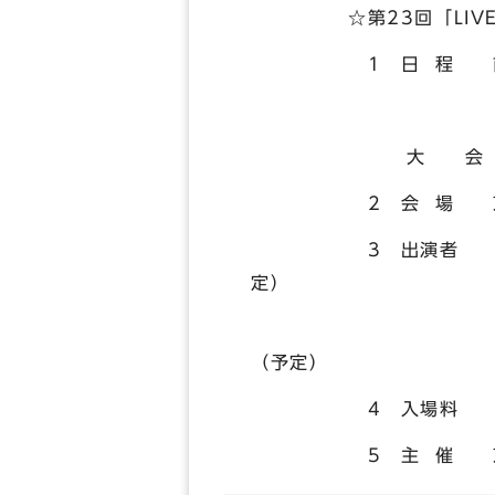
☆第23回「LIVE 
1 日 程 前夜祭 平
（内容：公開リ
大 会 平成25年3
2 会 場 京都市右
3 出演者 ○ダンス
定）
○ミュージック部
（予定）
4 入場料 
5 主 催 京都市，