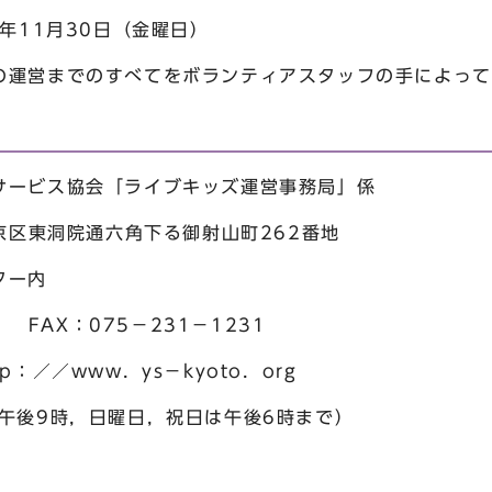
4年11月30日（金曜日）
までのすべてをボランティアスタッフの手によって
サービス協会「ライブキッズ運営事務局」係
中京区東洞院通六角下る御射山町262番地
ター内
1 FAX：075－231－1231
：／／www．ys－kyoto．org
午後9時，日曜日，祝日は午後6時まで）