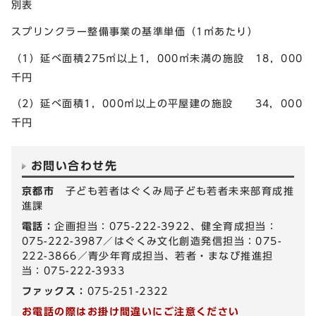
別表
スプリンクラー整備事業の基準単価（1㎡あたり）
（1）延べ面積275㎡以上1，000㎡未満の施設 18，000
千円
（2）延べ面積1，000㎡以上の平屋建の施設 34，000
千円
お問い合わせ先
京都市
子ども若者はぐくみ局子ども若者未来部育成推
進課
電話：
企画担当：075-222-3922、健全育成担当：
075-222-3987／はぐくみ文化創造発信担当：075-
222-3866／青少年育成担当、若者・まなび推進担
当：075-222-3933
ファックス：
075-251-2322
お電話の際はお掛け間違いにご注意ください