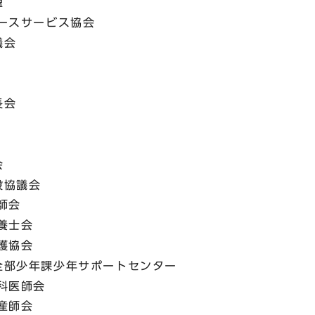
盟
ースサービス協会
議会
長会
会
設協議会
師会
養士会
護協会
全部少年課少年サポートセンター
科医師会
産師会