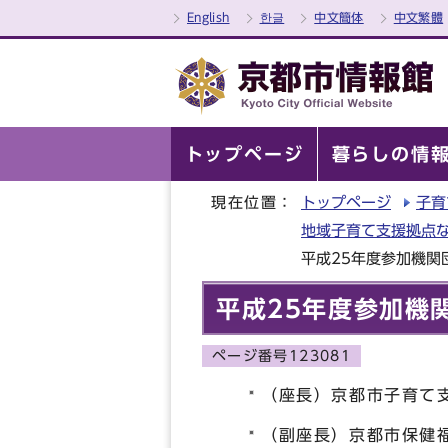
English
한글
中文簡体
中文繁體
トップページ
暮らしの情
現在位置：
トップページ
子育
地域子育て支援拠点
平成25年度参加機関
平成25年度参加機
ページ番号123081
（座長）京都市子育て
（副座長）京都市保健