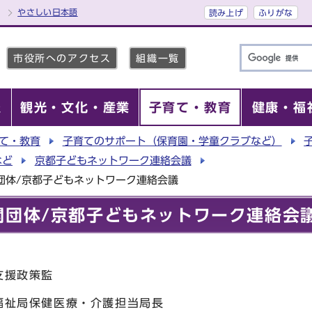
やさしい日本語
読み上げ
ふりがな
市役所へのアクセス
組織一覧
報
観光・文化・産業
子育て・教育
健康・福
て・教育
子育てのサポート（保育園・学童クラブなど）
など
京都子どもネットワーク連絡会議
団体/京都子どもネットワーク連絡会議
関団体/京都子どもネットワーク連絡会
支援政策監
福祉局保健医療・介護担当局長