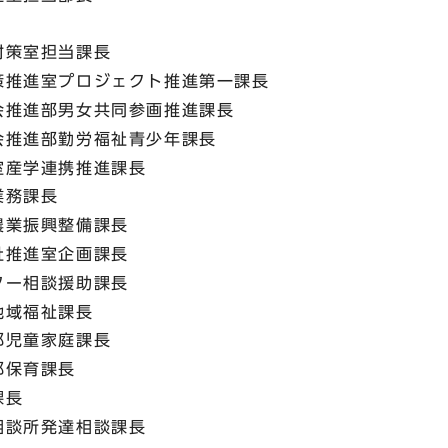
対策室担当課長
策推進室プロジェクト推進第一課長
会推進部男女共同参画推進課長
会推進部勤労福祉青少年課長
室産学連携推進課長
業務課長
農業振興整備課長
祉推進室企画課長
ター相談援助課長
地域福祉課長
部児童家庭課長
部保育課長
課長
相談所発達相談課長