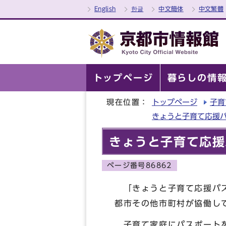
English
한글
中文簡体
中文繁體
トップページ
暮らしの情
現在位置：
トップページ
子育
きょうと子育て応援
きょうと子育て応援
ページ番号86862
「きょうと子育て応援パス
都市その他市町村が協働し
子育て家庭にパスポートを