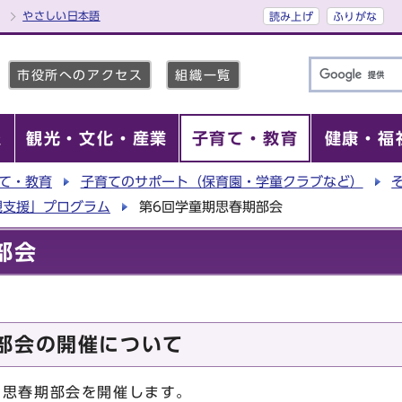
やさしい日本語
読み上げ
ふりがな
市役所へのアクセス
組織一覧
報
観光・文化・産業
子育て・教育
健康・福
て・教育
子育てのサポート（保育園・学童クラブなど）
親支援」プログラム
第6回学童期思春期部会
部会
部会の開催について
期思春期部会を開催します。