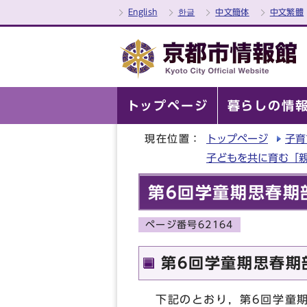
English
한글
中文簡体
中文繁體
トップページ
暮らしの情
現在位置：
トップページ
子育
子どもを共に育む「
第6回学童期思春期
ページ番号62164
第6回学童期思春期
下記のとおり，第6回学童