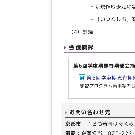
・新規作成予定の学習
・「いつくしむ」案（学
（4）討議
会議摘録
第6回学童期思春期部会
第6回学童期思春期部会
学習プログラム素案等の
お問い合わせ先
京都市
子ども若者はぐくみ
電話：
企画担当：075-222