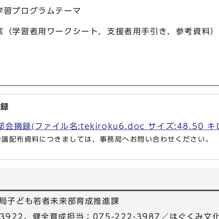
プログラムテーマ
習者用ワークシート，支援者用手引き，参考資料）
摘録
摘録(ファイル名:tekiroku6.doc サイズ:48.50 
会議配布資料につきましては，事務局へお問い合わせください。
局子ども若者未来部育成推進課
-3922、健全育成担当：075-222-3987／はぐくみ文