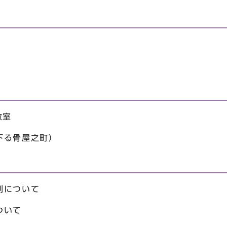
日
教室
下る骨屋之町）
制について
ついて