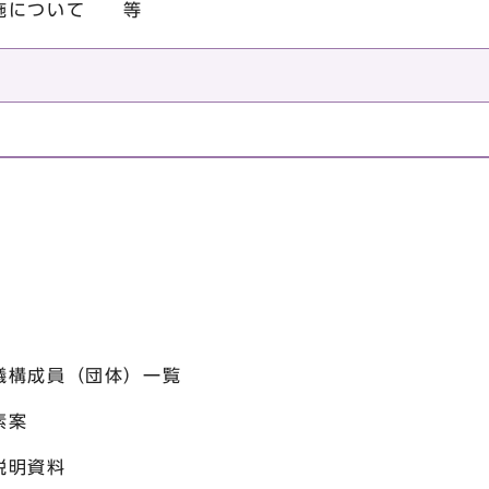
実施について 等
成員（団体）一覧
素案
明資料