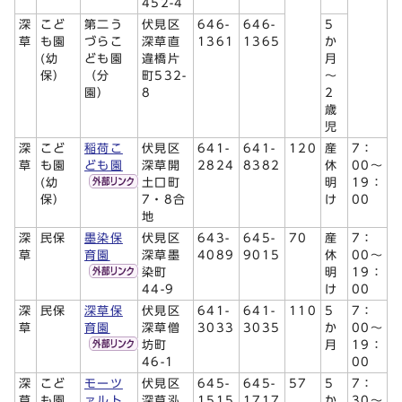
452-4
深
こど
第二う
伏見区
646-
646-
5
草
も園
づらこ
深草直
1361
1365
か
(幼
ども園
違橋片
月
保）
（分
町532-
～
園）
8
2
歳
児
深
こど
稲荷こ
伏見区
641-
641-
120
産
7：
草
も園
ども園
深草開
2824
8382
休
00～
(幼
土口町
明
19：
保）
7・8合
け
00
地
深
民保
墨染保
伏見区
643-
645-
70
産
7：
草
育園
深草墨
4089
9015
休
00～
染町
明
19：
44-9
け
00
深
民保
深草保
伏見区
641-
641-
110
5
7：
草
育園
深草僧
3033
3035
か
00～
坊町
月
19：
46-1
00
深
こど
モーツ
伏見区
645-
645-
57
5
7：
草
も園
ァルト
深草泓
1515
1717
か
30～