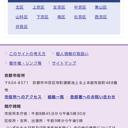
北区
上京区
左京区
中京区
東山区
山科区
下京区
南区
右京区
西京区
伏見区
このサイトの考え方
個人情報の取扱い
著作権・リンク等
サイトマップ
京都市役所
〒604-8571 京都市中京区寺町通御池上る上本能寺前町488番
地
市役所へのアクセス
組織一覧
各部署へのお問い合わせ
開庁時間
市役所本庁舎：午前8時45分から午後5時30分
区役所・支所、出張所：午前9時から午後5時
（いずれも土日祝及び年末年始を除く）その他の施設については、