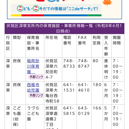
伏見区深草支所内の保育施設・事業所情報一覧（令和8年4月1
日時点）
行
類型
保育施
所在地
電話
FAX
利用
受
開園
政
設・事
番号
番号
定員
入
時間
区
業所名
年
齢
深
民保
稲荷砂
伏見区
748-
748-
80
産
7：
草
川保育
深草六
8733
8747
休
00～
園
反田町
明
19：
4-7
け
00
深
民保
西福寺
伏見区
641-
641-
180
6
7：
草
幼児園
深草大
1531
4610
か
00～
亀谷西
月
19：
寺町58
00
深
こど
うづら
伏見区
641-
643-
166
5
7：
草
も園
こども
深草直
5815
0129
か
00～
(幼
園
違橋2
月
19：
保）
丁目
00