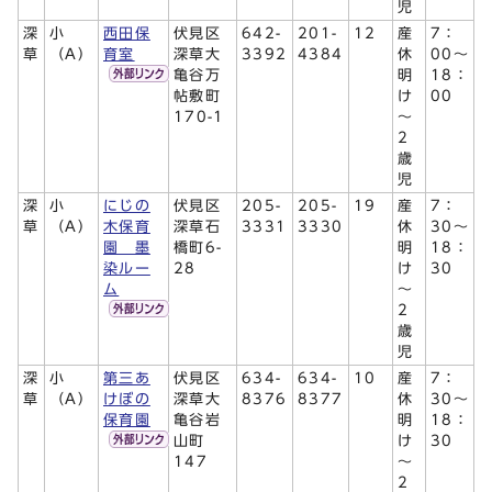
児
深
小
西田保
伏見区
642-
201-
12
産
7：
草
（A）
育室
深草大
3392
4384
休
00～
亀谷万
明
18：
帖敷町
け
00
170-1
～
2
歳
児
深
小
にじの
伏見区
205-
205-
19
産
7：
草
（A）
木保育
深草石
3331
3330
休
30～
園 墨
橋町6-
明
18：
染ルー
28
け
30
ム
～
2
歳
児
深
小
第三あ
伏見区
634-
634-
10
産
7：
草
（A）
けぼの
深草大
8376
8377
休
30～
保育園
亀谷岩
明
18：
山町
け
30
147
～
2