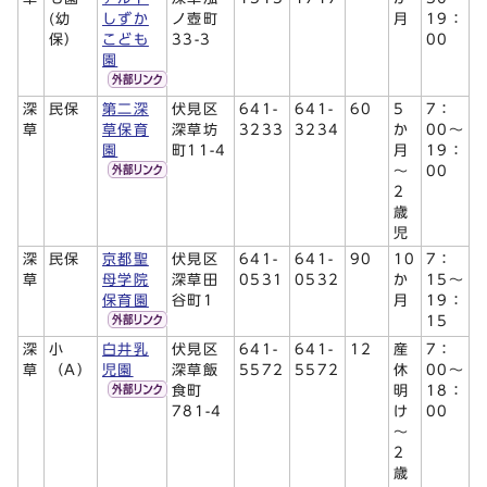
(幼
しずか
ノ壺町
月
19：
保）
こども
33-3
00
園
深
民保
第二深
伏見区
641-
641-
60
5
7：
草
草保育
深草坊
3233
3234
か
00～
園
町11-4
月
19：
～
00
2
歳
児
深
民保
京都聖
伏見区
641-
641-
90
10
7：
草
母学院
深草田
0531
0532
か
15～
保育園
谷町1
月
19：
15
深
小
白井乳
伏見区
641-
641-
12
産
7：
草
（A）
児園
深草飯
5572
5572
休
00～
食町
明
18：
781-4
け
00
～
2
歳