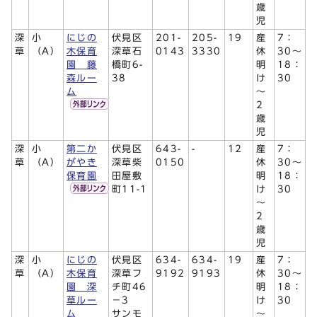
歳
児
深
小
にじの
伏見区
201-
205-
19
産
7：
草
（A）
木保育
深草石
0143
3330
休
30～
園 藤
橋町6-
明
18：
森ルー
38
け
30
ム
～
2
歳
児
深
小
第二か
伏見区
643-
-
12
産
7：
草
（A）
がやき
深草柴
0150
休
30～
保育園
田屋敷
明
18：
町11-1
け
30
～
2
歳
児
深
小
にじの
伏見区
634-
634-
19
産
7：
草
（A）
木保育
深草フ
9192
9193
休
30～
園 深
チ町46
明
18：
草ルー
－3
け
30
ム
サンモ
～