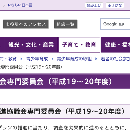
やさしい日本語
読み上げ
ふりがな
市役所へのアクセス
組織一覧
報
観光・文化・産業
子育て・教育
健康・福
て・教育
青少年育成
青少年育成の取組
若者の社会参
専門委員会（平成19～20年度）
会専門委員会（平成19～20年度）
進協議会専門委員会（平成19～20年度）
ランの推進に当たり，調査を効果的に進めるとともに，