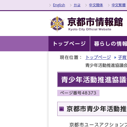
English
한글
中文簡体
中文繁體
トップページ
暮らしの情
現在位置：
トップページ
子育
青少年活動推進協議会
青少年活動推進協議
ページ番号48373
京都市青少年活動推
京都市ユースアクションプ