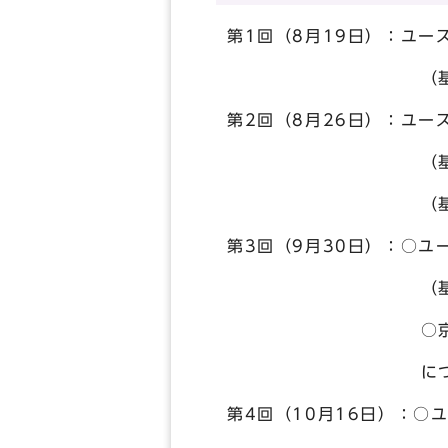
第1回（8月19日）：ユー
（基本方針2「新た
第2回（8月26日）：ユー
（基本方針3「青少
（基本方針5「青少
第3回（9月30日）：○ユ
（基本方針1「「若
○京都市ユースアク
につい
第4回（10月16日）：○