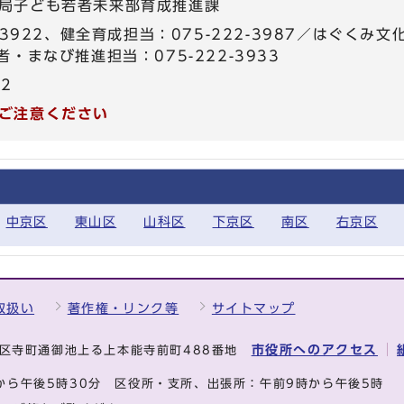
局子ども若者未来部育成推進課
-3922、健全育成担当：075-222-3987／はぐくみ文
・まなび推進担当：075-222-3933
22
ご注意ください
中京区
東山区
山科区
下京区
南区
右京区
取扱い
著作権・リンク等
サイトマップ
市役所へのアクセス
中京区寺町通御池上る上本能寺前町488番地
から午後5時30分
区役所・支所、出張所：午前9時から午後5時