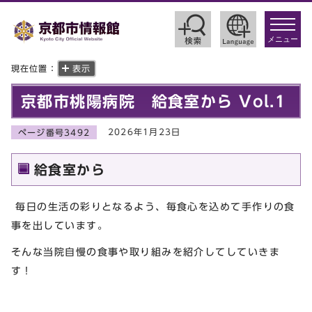
toggle
navigat
メニュー
現在位置：
表示
京都市桃陽病院 給食室から Vol.1
2026年1月23日
ページ番号3492
給食室から
毎日の生活の彩りとなるよう、毎食心を込めて手作りの食
事を出しています。
そんな当院自慢の食事や取り組みを紹介してしていきま
す！