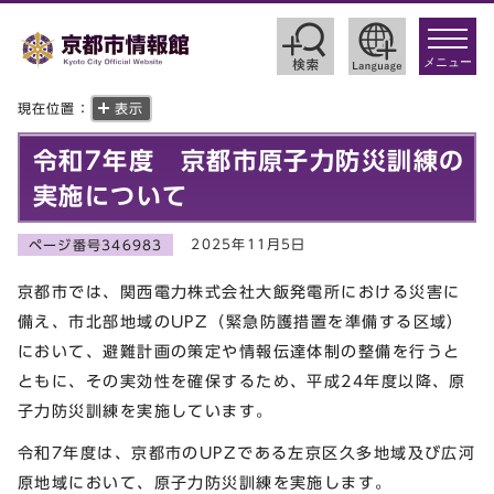
toggle
navigat
メニュー
現在位置：
表示
令和7年度 京都市原子力防災訓練の
実施について
2025年11月5日
ページ番号346983
京都市では、関西電力株式会社大飯発電所における災害に
備え、市北部地域のUPZ（緊急防護措置を準備する区域）
において、避難計画の策定や情報伝達体制の整備を行うと
ともに、その実効性を確保するため、平成24年度以降、原
子力防災訓練を実施しています。
令和7年度は、京都市のUPZである左京区久多地域及び広河
原地域において、原子力防災訓練を実施します。