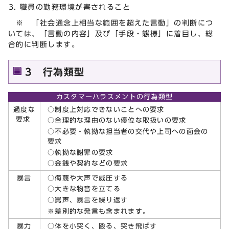
職員の勤務環境が害されること
※ 「社会通念上相当な範囲を超えた言動」の判断につ
いては、「言動の内容」及び「手段・態様」に着目し、総
合的に判断します。
3 行為類型
カスタマーハラスメントの行為類型
○制度上対応できないことへの要求
過度な
要求
○合理的な理由のない優位な取扱いの要求
○不必要・執拗な担当者の交代や上司への面会の
要求
○執拗な謝罪の要求
○金銭や契約などの要求
○侮蔑や大声で威圧する
暴言
○大きな物音を立てる
○罵声、暴言を繰り返す
※差別的な発言も含まれます。
○体を小突く、殴る、突き飛ばす
暴力