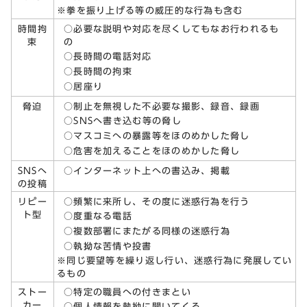
※拳を振り上げる等の威圧的な行為も含む
○必要な説明や対応を尽くしてもなお行われるも
時間拘
の
束
○長時間の電話対応
○長時間の拘束
○居座り
○制止を無視した不必要な撮影、録音、録画
脅迫
○SNSへ書き込む等の脅し
○マスコミへの暴露等をほのめかした脅し
○危害を加えることをほのめかした脅し
○インターネット上への書込み、掲載
SNSへ
の投稿
○頻繁に来所し、その度に迷惑行為を行う
リピー
ト型
○度重なる電話
○複数部署にまたがる同様の迷惑行為
○執拗な苦情や投書
※同じ要望等を繰り返し行い、迷惑行為に発展してい
るもの
○特定の職員への付きまとい
ストー
カー
○個人情報を執拗に聞いてくる