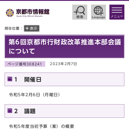
toggle
navigat
メニュー
現在位置：
表示
第6回京都市行財政改革推進本部会議
について
2023年2月7日
ページ番号308241
1 開催日
令和5年2月6日（月曜日）
2 議題
令和5年度当初予算（案）の概要