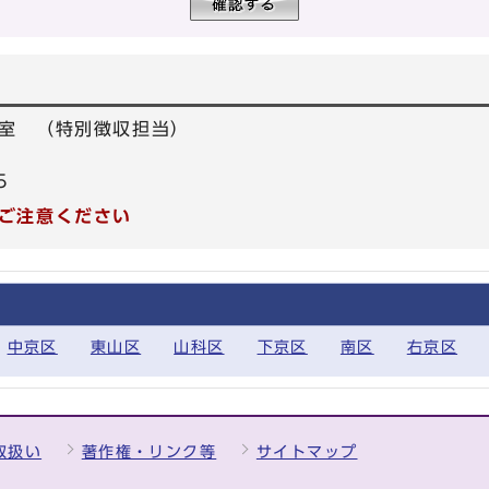
室 （特別徴収担当）
5
ご注意ください
中京区
東山区
山科区
下京区
南区
右京区
取扱い
著作権・リンク等
サイトマップ