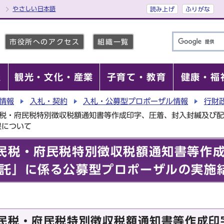
やさしい日本語
読み上げ
ふりがな
市役所へのアクセス
組織一覧
報
観光・文化・産業
子育て・教育
健康・福
情報
入札・契約
入札・公募型プロポーザル情報
行財
民税・府民税特別徴収税額通知書等作成印字、圧着、封入封緘及び
果について
民税・府民税特別徴収税額通知書等作
託」に係る公募型プロポーザルの実施
民税・府民税特別徴収税額通知書等作成印