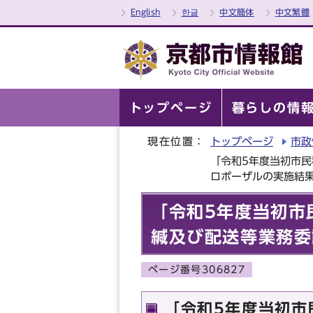
English
한글
中文簡体
中文繁體
トップページ
暮らしの情
現在位置：
トップページ
市政
「令和5年度当初市
ロポーザルの実施結
「令和5年度当初市
緘及び配送等業務委
ページ番号306827
「令和5年度当初市