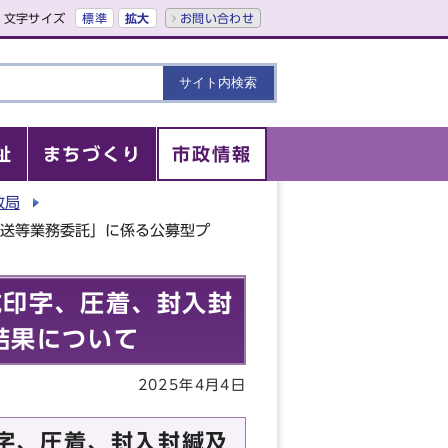
文字サイズ
標準
拡大
お問い合わせ
祉
まちづくり
市政情報
政局
配送等業務委託」に係る公募型プ
成印字、圧着、封入封
結果について
2025年4月4日
字、圧着、封入封緘及