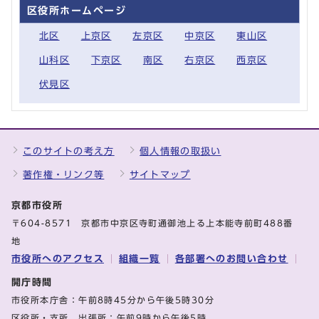
区役所ホームページ
北区
上京区
左京区
中京区
東山区
山科区
下京区
南区
右京区
西京区
伏見区
このサイトの考え方
個人情報の取扱い
著作権・リンク等
サイトマップ
京都市役所
〒604-8571 京都市中京区寺町通御池上る上本能寺前町488番
地
市役所へのアクセス
組織一覧
各部署へのお問い合わせ
開庁時間
市役所本庁舎：午前8時45分から午後5時30分
区役所・支所、出張所：午前9時から午後5時