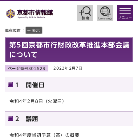
toggle
navigat
メニュー
現在位置：
表示
第5回京都市行財政改革推進本部会議
について
2023年2月7日
ページ番号302528
1 開催日
令和4年2月8日（火曜日）
2 議題
令和4年度当初予算（案）の概要