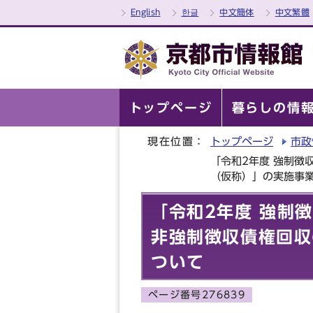
English
한글
中文簡体
中文繁體
トップページ
暮らしの情
現在位置：
トップページ
市政
「令和2年度 強制徴
（仮称）」の実施事
「令和2年度 強制
非強制徴収債権回収
ついて
ページ番号276839