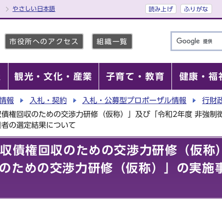
やさしい日本語
読み上げ
ふりがな
市役所へのアクセス
組織一覧
報
観光・文化・産業
子育て・教育
健康・福
情報
入札・契約
入札・公募型プロポーザル情報
行財
収債権回収のための交渉力研修（仮称）」及び「令和2年度 非強制
業者の選定結果について
徴収債権回収のための交渉力研修（仮称
のための交渉力研修（仮称）」の実施