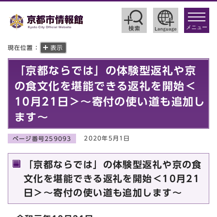
toggle
navigat
メニュー
現在位置：
表示
「京都ならでは」の体験型返礼や京
の食文化を堪能できる返礼を開始＜
10月21日＞～寄付の使い道も追加し
ます～
2020年5月1日
ページ番号259093
「京都ならでは」の体験型返礼や京の食
文化を堪能できる返礼を開始＜10月21
日＞～寄付の使い道も追加します～