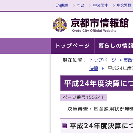
English
한글
中文簡体
中文繁體
トップページ
暮らしの情
現在位置：
トップページ
市政
決算
平成24年度
平成24年度決算に
ページ番号155241
決算審査・基⾦運⽤状況審
平成24年度決算に