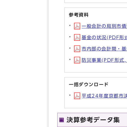
参考資料
一般会計の局別市債残高
基金の状況(PDF形式,
市内部の会計間・基金
防災事業(PDF形式, 
一括ダウンロード
平成24年度京都市決算
決算参考データ集