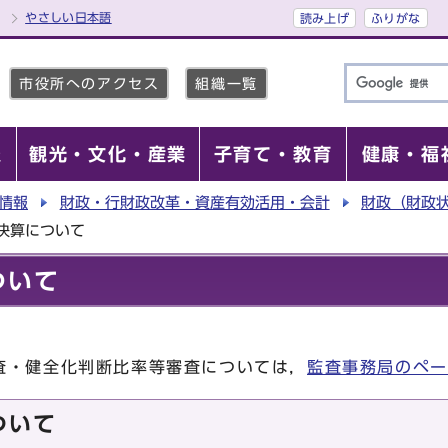
やさしい日本語
読み上げ
ふりがな
市役所へのアクセス
組織一覧
報
観光・文化・産業
子育て・教育
健康・福
情報
財政・行財政改革・資産有効活用・会計
財政（財政状
決算について
ついて
査・健全化判断⽐率等審査については，
監査事務局のペー
ついて