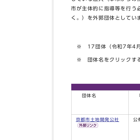
市が主体的に指導等を行う
く。）を外郭団体としてい
※ 17団体（令和7年4
※ 団体名をクリックす
団体名
事
京都市土地開発公社
公