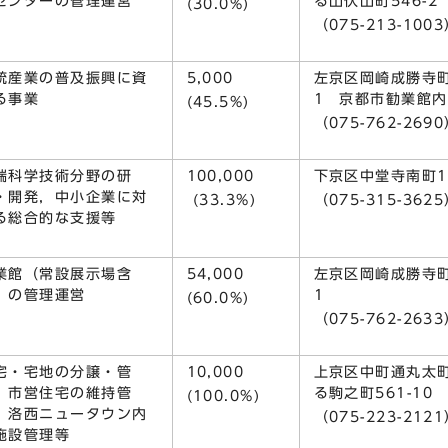
センターの管理運営
る山伏山町546-2
(30.0%)
（075-213-100
統産業の普及振興に資
5,000
左京区岡崎成勝寺町
る事業
1 京都市勧業館内
(45.5%)
（075-762-269
端科学技術分野の研
100,000
下京区中堂寺南町1
・開発，中小企業に対
(33.3%)
（075-315-362
る総合的な支援等
業館（常設展示場含
54,000
左京区岡崎成勝寺町
）の管理運営
1
(60.0%)
（075-762-263
宅・宅地の分譲・管
10,000
上京区中町通丸太
，市営住宅の維持管
る駒之町561-10
(100.0%)
，洛西ニュータウン内
（075-223-212
施設管理等