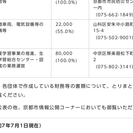
営等
京都市市民防災セ
(100.0%)
ー内
（075-662-184
道車両，電気設備等の
22,000
山科区安朱中小路
備等
15-4
(55.0%)
（075-502-900
涯学習事業の推進，生
80,000
中京区聚楽廻松下町
学習総合センター・図
2
(100.0%)
館の業務運営
（075-802-314
各団体で作成している財務等の書類について、とりまと
覧ください。
表の他、京都市情報公開コーナーにおいても御覧いただ
7年7月1日現在）