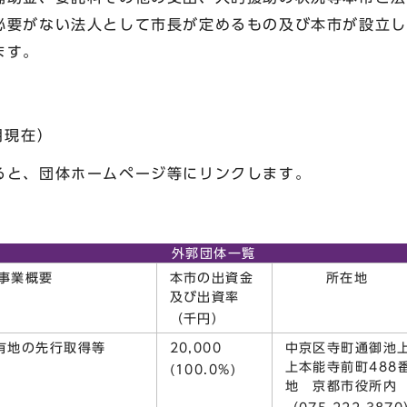
必要がない法人として市長が定めるもの及び本市が設立し
ます。
月現在）
ると、団体ホームページ等にリンクします。
外郭団体一覧
業概要
本市の出資金
所在地
及び出資率
（千円）
有地の先行取得等
20,000
中京区寺町通御池
上本能寺前町488
(100.0%)
地 京都市役所内