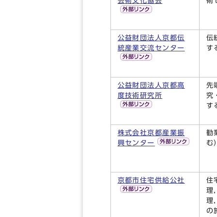
芸術文化協会
術
公益財団法人京都伝
伝
統産業交流センター
す
公益財団法人京都高
先
度技術研究所
究
す
株式会社京都産業振
勧
興センター
む
京都市住宅供給公社
住
理
理
の