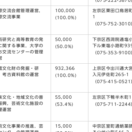
（075-222-387
際交流会館管理運営，
100,000
左京区粟田口鳥居町
際交流事業
1
(100.0%)
（075-752-301
術研究と高等教育の発
50,000
下京区西洞院通塩
に関する事業，大学の
下ル東塩小路町93
(50.0%)
ち交流センターの管理
（075-353-910
営
蔵文化財の発掘・研
932,366
上京区今出川通大
，考古資料館の運営
入元伊佐町265-1
(100.0%)
（075-415-052
楽文化・地域文化の普
55,000
左京区下鴨半木町1-
振興，芸術文化施設の
(53.4%)
（075-711-224
理運営
術文化事業の推進，芸
15,000
中京区室町通蛸薬