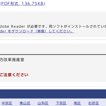
DF形式, 136.75KB)
dobe Reader が必要です。同ソフトがインストールされて
eader をダウンロード（無償）してください。
方改革推進室
ご注意ください
中京区
東山区
山科区
下京区
南区
右京区