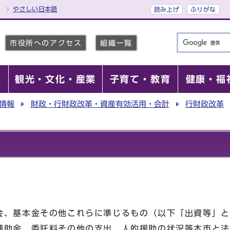
やさしい日本語
読み上げ
ふりがな
市役所へのアクセス
組織一覧
報
観光・文化・産業
子育て・教育
健康・福
情報
財政・行財政改革・資産有効活用・会計
行財政改革
、基本金その他これらに準じるもの（以下「出資等」と
補助金、委託料その他の支出、人的援助の状況等本市と法