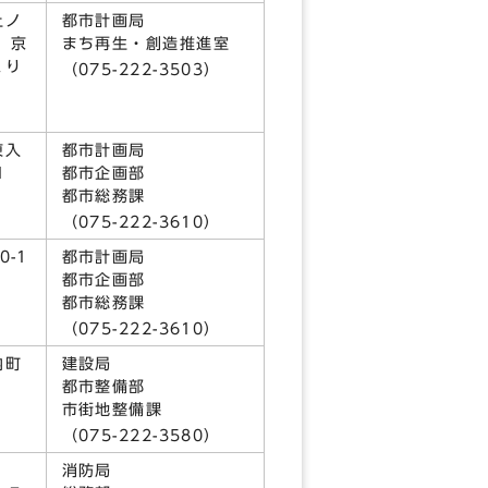
上ノ
都市計画局
 京
まち再生・創造推進室
くり
（075-222-3503）
1）
東入
都市計画局
1
都市企画部
都市総務課
0）
（075-222-3610）
-1
都市計画局
都市企画部
0）
都市総務課
（075-222-3610）
内町
建設局
都市整備部
市街地整備課
2）
（075-222-3580）
7
消防局