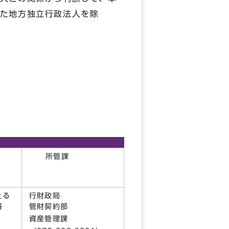
た地方独立行政法人を除
所管課
上る
行財政局
番
管財契約部
資産管理課