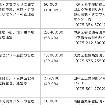
観・まちづくりに関す
60,000
下京区西木屋町通
各種事業，景観・まち
口上る梅湊町83-1
(100.0%)
くりセンターの管理運
都市景観・まちづ
センター内
（075-354-870
池地下街，地下駐車場
2,040,000
中京区御池通寺町
管理運営
下本能寺前町492-
(58.4%)
（075-212-500
醐センター施設の管理
1,000,000
伏見区醍醐高畑町30
(29.4%)
（075-575-255
開発ビル・公共施設等
279,900
山科区上野御所ノ
維持管理，運営等
16-10
(49.9%)
（075-501-270
民防災センターの管理
10,000
南区西九条菅田町