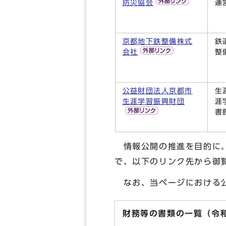
防災協会
運
京都地下鉄整備株式
鉄
会社
整
公益財団法人京都市
生
生涯学習振興財団
涯
書
情報公開の推進を目的に、
で、以下のリンク先から御
なお、当ページにおける公
財務等の書類の一覧（令和