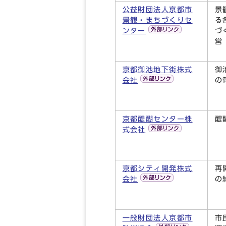
公益財団法人京都市
景
景観・まちづくりセ
る
ンター
づ
営
京都御池地下街株式
御
会社
の
京都醍醐センター株
醍
式会社
京都シティ開発株式
再
会社
の
一般財団法人京都市
市