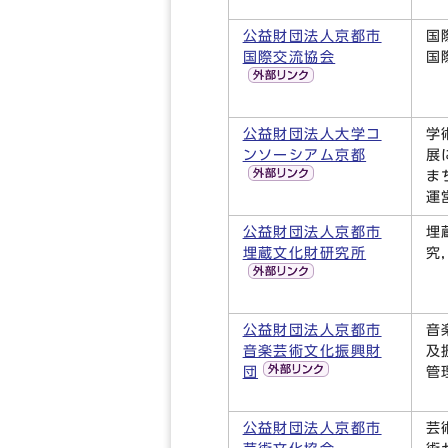
公益財団法人京都市
国
国際交流協会
国
公益財団法人大学コ
学
ンソーシアム京都
展
ま
運
公益財団法人京都市
埋
埋蔵文化財研究所
究
公益財団法人京都市
音
音楽芸術文化振興財
及
団
管
公益財団法人京都市
芸