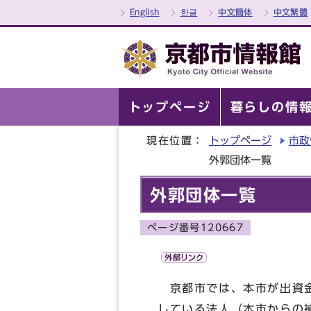
English
한글
中文簡体
中文繁體
トップページ
暮らしの情
現在位置：
トップページ
市政
外郭団体一覧
外郭団体一覧
ページ番号120667
京都市では、本市が出資金
している法人（本市からの