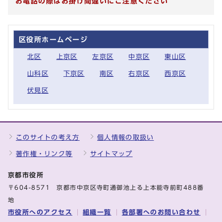
お電話の際はお掛け間違いにご注意ください
区役所ホームページ
北区
上京区
左京区
中京区
東山区
山科区
下京区
南区
右京区
西京区
伏見区
このサイトの考え方
個人情報の取扱い
著作権・リンク等
サイトマップ
京都市役所
〒604-8571 京都市中京区寺町通御池上る上本能寺前町488番
地
市役所へのアクセス
組織一覧
各部署へのお問い合わせ