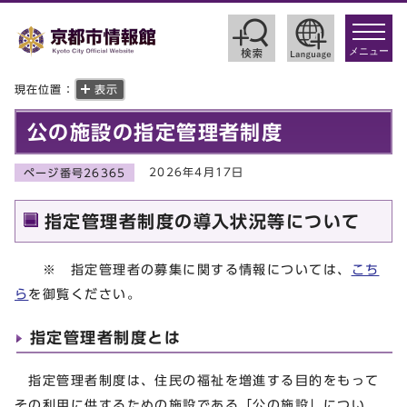
toggle
navigat
メニュー
現在位置：
表示
公の施設の指定管理者制度
2026年4月17日
ページ番号26365
指定管理者制度の導入状況等について
※ 指定管理者の募集に関する情報については、
こち
ら
を御覧ください。
指定管理者制度とは
指定管理者制度は、住民の福祉を増進する目的をもって
その利用に供するための施設である「公の施設」につい