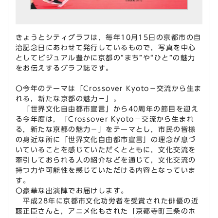
きょうとシティグラフは，毎年10月15日の京都市の自
治記念日にあわせて発行しているもので，写真を中心
としてビジュアル豊かに京都の“まち”や“ひと”の魅力
をお伝えするグラフ誌です。
〇今年のテーマは「Crossover Kyoto－交流から生ま
れる，新たな京都の魅力－」。
「世界文化自由都市宣言」から40周年の節目を迎え
る今年度は，「Crossover Kyoto－交流から生まれ
る，新たな京都の魅力－」をテーマとし，市民の皆様
の身近な所に「世界文化自由都市宣言」の理念が息づ
いていることを感じていただくとともに，文化交流を
牽引しておられる人の紹介などを通じて，文化交流の
持つ力や可能性を感じていただける内容となっていま
す。
〇豪華な出演陣でお届けします。
平成28年に京都市文化功労者を受賞された俳優の近
藤正臣さんと，アニメ化もされた「京都寺町三条のホ