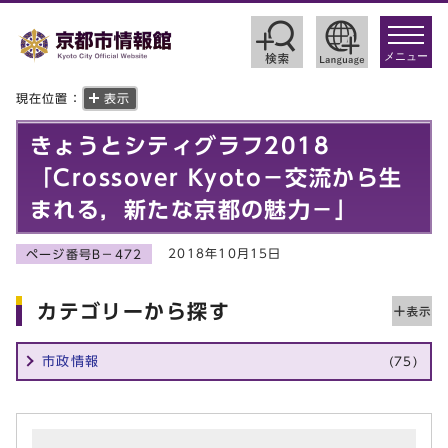
toggle
navigat
メニュー
現在位置：
表示
きょうとシティグラフ2018
「Crossover Kyoto－交流から生
まれる，新たな京都の魅力－」
2018年10月15日
ページ番号B－472
カテゴリーから探す
市政情報
(75)