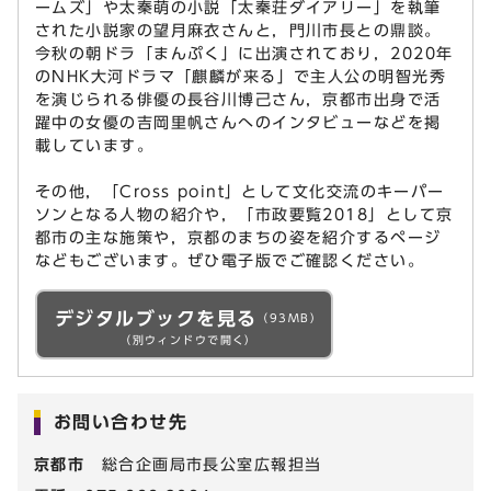
ームズ」や太秦萌の小説「太秦荘ダイアリー」を執筆
された小説家の望月麻衣さんと，門川市長との鼎談。
今秋の朝ドラ「まんぷく」に出演されており，2020年
のNHK大河ドラマ「麒麟が来る」で主人公の明智光秀
を演じられる俳優の長谷川博己さん，京都市出身で活
躍中の女優の吉岡里帆さんへのインタビューなどを掲
載しています。
その他，「Cross point」として文化交流のキーパー
ソンとなる人物の紹介や，「市政要覧2018」として京
都市の主な施策や，京都のまちの姿を紹介するページ
などもございます。ぜひ電子版でご確認ください。
デジタルブックを見る
（93MB）
（別ウィンドウで開く）
お問い合わせ先
京都市
総合企画局市長公室広報担当