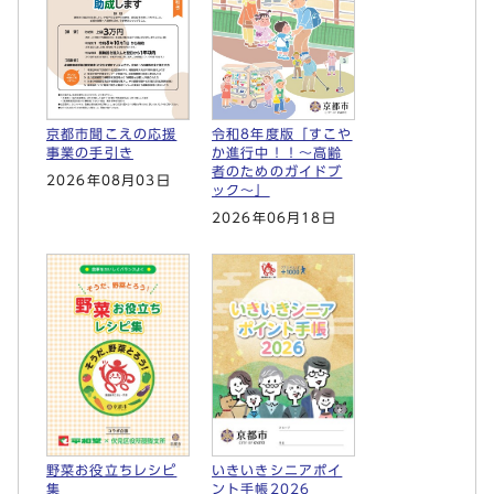
京都市聞こえの応援
令和8年度版「すこや
事業の手引き
か進行中！！～高齢
者のためのガイドブ
2026年08月03日
ック～」
2026年06月18日
野菜お役立ちレシピ
いきいきシニアポイ
集
ント手帳2026