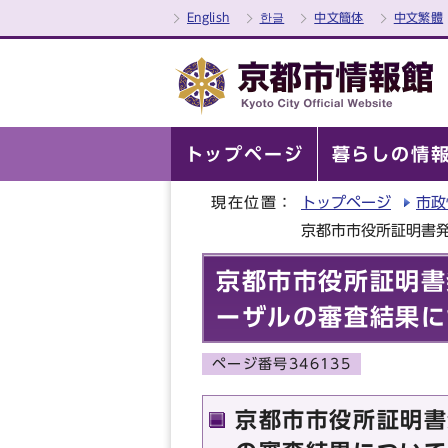
English
한글
中文簡体
中文繁體
トップページ
暮らしの情
現在位置：
トップページ
市政
京都市市役所証明書
京都市市役所証明書
ーザルの審査結果に
ページ番号346135
京都市市役所証明書