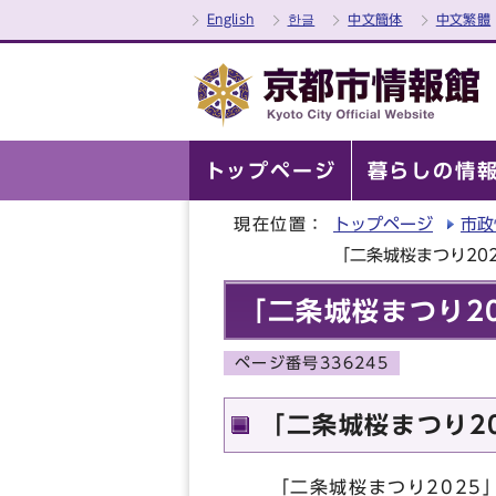
English
한글
中文簡体
中文繁體
トップページ
暮らしの情
現在位置：
トップページ
市政
「二条城桜まつり20
「二条城桜まつり2
ページ番号336245
「二条城桜まつり2
「二条城桜まつり2025