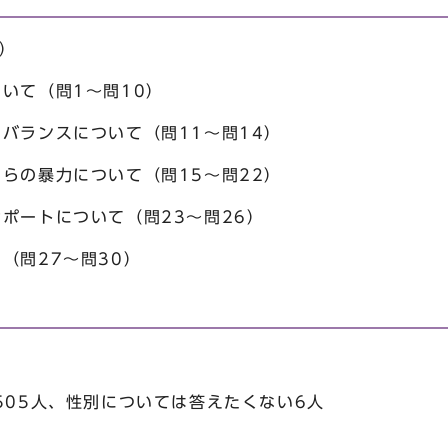
8）
いて（問1～問10）
バランスについて（問11～問14）
らの暴力について（問15～問22）
ポートについて（問23～問26）
（問27～問30）
505人、性別については答えたくない6人