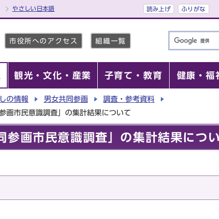
やさしい日本語
読み上げ
ふりがな
市役所へのアクセス
組織一覧
報
観光・文化・産業
子育て・教育
健康・福
しの情報
男女共同参画
調査・参考資料
同参画市民意識調査」の集計結果について
同参画市民意識調査」の集計結果につ