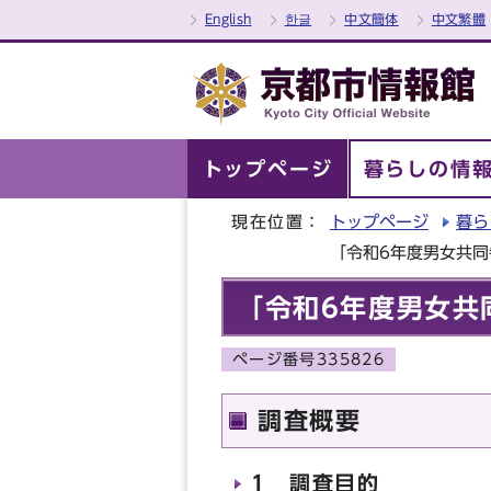
English
한글
中文簡体
中文繁體
トップページ
暮らしの情
現在位置：
トップページ
暮ら
「令和6年度男女共
「令和6年度男女共
ページ番号335826
調査概要
1 調査目的