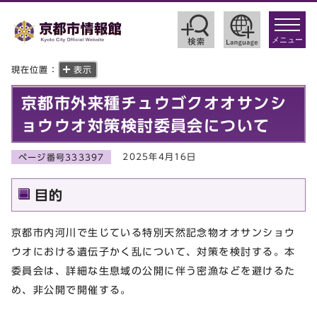
toggle
navigat
メニュー
現在位置：
表示
京都市外来種チュウゴクオオサンシ
ョウウオ対策検討委員会について
2025年4月16日
ページ番号333397
目的
京都市内河川で生じている特別天然記念物オオサンショウ
ウオにおける遺伝子かく乱について、対策を検討する。本
委員会は、詳細な生息域の公開に伴う密漁などを避けるた
め、非公開で開催する。