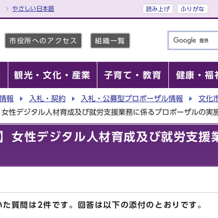
やさしい日本語
読み上げ
ふりがな
市役所へのアクセス
組織一覧
報
観光・文化・産業
子育て・教育
健康・福
情報
入札・契約
入札・公募型プロポーザル情報
文化
】女性デジタル人材育成及び就労支援業務に係るプロポーザルの実
】女性デジタル人材育成及び就労支援
いた質問は2件です。回答は以下の添付のとおりです。