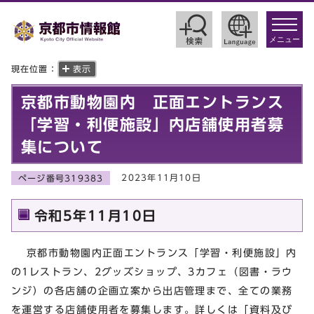
toggle
navigat
メニュー
現在位置：
表示
京都市動物園内 正面エントランス
「学習・利便施設」内店舗使用者募
集について
2023年11月10日
ページ番号319383
令和5年11⽉10⽇
京都市動物園内正面エントランス「学習・利便施設」内
の1レストラン、2グッズショップ、3カフェ（図書・ラウ
ンジ）の各店舗の企画立案から出店管理まで、全ての業務
を運営する店舗使用者を募集します。詳しくは「資料及び