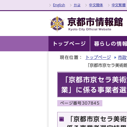
English
한글
中文簡体
中文繁體
トップページ
暮らしの情
現在位置：
トップページ
市政
「京都市京セラ美術
「京都市京セラ美術
業」に係る事業者選
ページ番号307845
「京都市京セラ美術