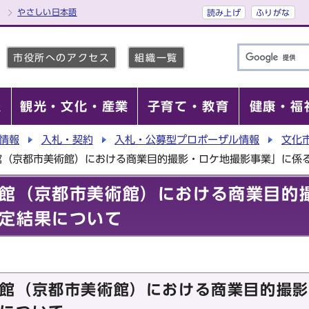
やさしい日本語
読み上げ
ふりがな
市役所へのアクセス
組織一覧
報
観光・文化・産業
子育て・教育
健康・福
情報
入札・契約
入札・公募型プロポーザル情報
文化
館（京都市美術館）における商業目的撮影・ロケ地撮影事業」に係
館（京都市美術館）における商業目的
定結果について
館（京都市美術館）における商業目的撮影