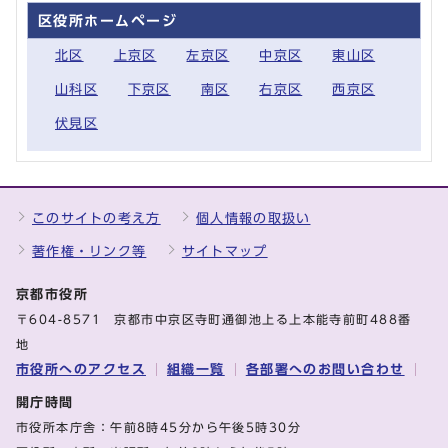
区役所ホームページ
北区
上京区
左京区
中京区
東山区
山科区
下京区
南区
右京区
西京区
伏見区
このサイトの考え方
個人情報の取扱い
著作権・リンク等
サイトマップ
京都市役所
〒604-8571 京都市中京区寺町通御池上る上本能寺前町488番
地
市役所へのアクセス
組織一覧
各部署へのお問い合わせ
開庁時間
市役所本庁舎：午前8時45分から午後5時30分