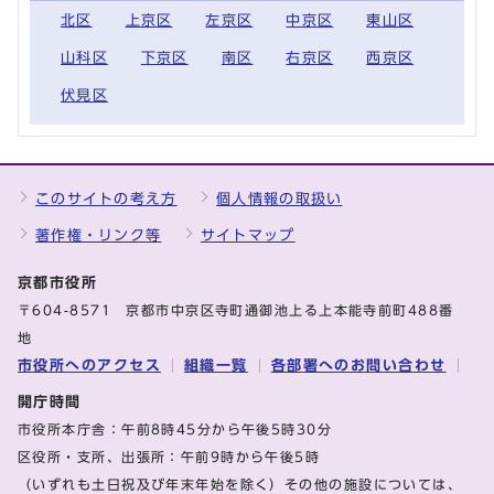
北区
上京区
左京区
中京区
東山区
山科区
下京区
南区
右京区
西京区
伏見区
このサイトの考え方
個人情報の取扱い
著作権・リンク等
サイトマップ
京都市役所
〒604-8571 京都市中京区寺町通御池上る上本能寺前町488番
地
市役所へのアクセス
組織一覧
各部署へのお問い合わせ
開庁時間
市役所本庁舎：午前8時45分から午後5時30分
区役所・支所、出張所：午前9時から午後5時
（いずれも土日祝及び年末年始を除く）その他の施設については、