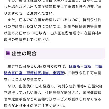
なお，期限を経過した場合や海外で出生し，日本に上陸
した場合などは出入国在留管理庁にて申請を行う必要があ
りますので，ご注意ください。
また，日本での在留を希望しているものの，特別永住許
可の申請を行わない方については，出生や国籍喪失等事由
が生じた日から30日以内に出入国在留管理庁に在留資格の
取得の申請をしてください。
出生の場合
生まれた日から60日以内であれば，
区役所・支所 市民
総合窓口室 戸籍住民担当，出張所
にて特別永住許可申請
を行うことができます。
なお，出生後61日を経過し，特別永住許可等の在留資格
を取得していない場合，住民登録が抹消され，国民健康保
険や児童手当などの各種行政サービスが受けられなくなる
場合がありますのでご注意ください。