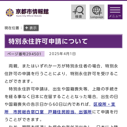
toggle
navigat
メニュー
現在位置：
表示
特別永住許可申請について
2025年4月1日
ページ番号294501
両親，またはいずれか一方が特別永住者の場合，特別永
住許可の申請を行うことにより，特別永住許可を受けるこ
とができます。
特別永住許可申請は，出生や国籍喪失等，上陸の手続き
を経る事なく日本に在留することとなった場合，出生の日
や国籍喪失の告示日から60日以内であれば，
区役所・支
所 市民総合窓口室 戸籍住民担当，出張所
にて申請を行
うことができます。