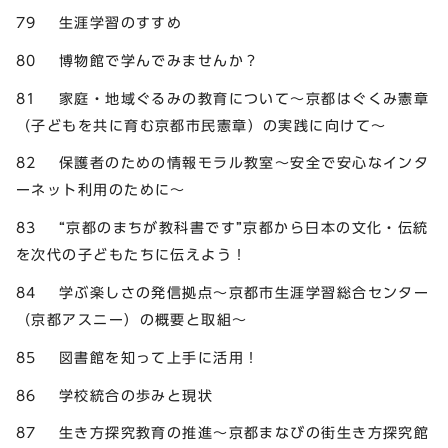
79 生涯学習のすすめ
80 博物館で学んでみませんか？
81 家庭・地域ぐるみの教育について～京都はぐくみ憲章
（子どもを共に育む京都市民憲章）の実践に向けて～
82 保護者のための情報モラル教室～安全で安心なインタ
ーネット利用のために～
83 “京都のまちが教科書です”京都から日本の文化・伝統
を次代の子どもたちに伝えよう！
84 学ぶ楽しさの発信拠点～京都市生涯学習総合センター
（京都アスニー）の概要と取組～
85 図書館を知って上手に活用！
86 学校統合の歩みと現状
87 生き方探究教育の推進～京都まなびの街生き方探究館