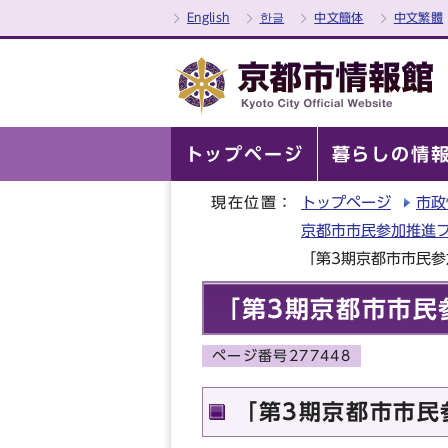
English
한글
中文簡体
中文繁體
トップページ
暮らしの情
現在位置：
トップページ
市政
京都市市民参加推進
「第3期京都市市民
「第3期京都市市民
ページ番号277448
「第3期京都市市民