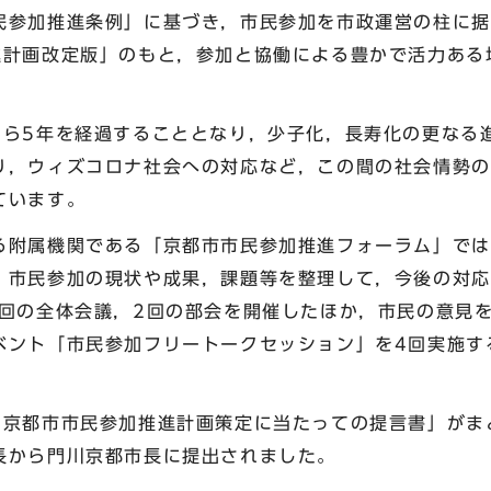
参加推進条例」に基づき，市民参加を市政運営の柱に据
進計画改定版」のもと，参加と協働による豊かで活力ある
ら5年を経過することとなり，少子化，長寿化の更なる進
り，ウィズコロナ社会への対応など，この間の社会情勢の
ています。
附属機関である「京都市市民参加推進フォーラム」では
，市民参加の現状や成果，課題等を整理して，今後の対応
7回の全体会議，2回の部会を開催したほか，市民の意見
ベント「市民参加フリートークセッション」を4回実施す
京都市市民参加推進計画策定に当たっての提言書」がまと
長から門川京都市長に提出されました。