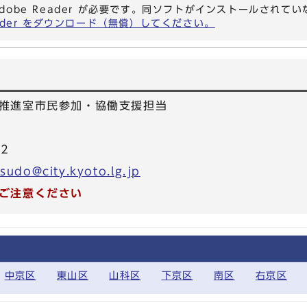
dobe Reader が必要です。同ソフトがインストールされて
eader をダウンロード（無償）してください。
推進室市民参加・協働支援担当
42
sudo@city.kyoto.lg.jp
ご注意ください
中京区
東山区
山科区
下京区
南区
右京区