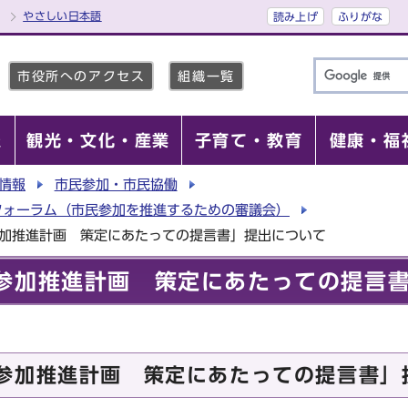
やさしい日本語
読み上げ
ふりがな
市役所へのアクセス
組織一覧
報
観光・文化・産業
子育て・教育
健康・福
情報
市民参加・市民協働
フォーラム（市民参加を推進するための審議会）
参加推進計画 策定にあたっての提言書」提出について
参加推進計画 策定にあたっての提言
参加推進計画 策定にあたっての提言書」