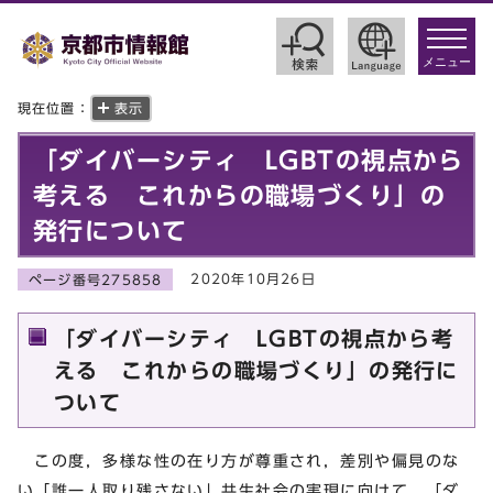
toggle
navigat
メニュー
現在位置：
表示
「ダイバーシティ LGBTの視点から
考える これからの職場づくり」の
発行について
2020年10月26日
ページ番号275858
「ダイバーシティ LGBTの視点から考
える これからの職場づくり」の発行に
ついて
この度，多様な性の在り方が尊重され，差別や偏見のな
い「誰一人取り残さない」共生社会の実現に向けて，「ダ