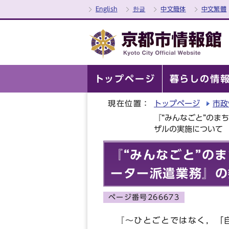
English
한글
中文簡体
中文繁體
トップページ
暮らしの情
現在位置：
トップページ
市政
『“みんなごと”のま
ザルの実施について
『“みんなごと”の
ーター派遣業務』の
ページ番号266673
『～ひとごとではなく，「