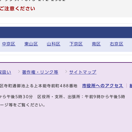
ご注意ください
中京区
東山区
山科区
下京区
南区
右京区
取扱い
著作権・リンク等
サイトマップ
市役所へのアクセス
中京区寺町通御池上る上本能寺前町488番地
から午後5時30分
区役所・支所、出張所：午前9時から午後5時
ページ等をご覧ください。
.