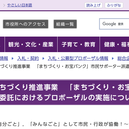
やさしい日本語
読み上げ
ふりがな
市役所へのアクセス
組織一覧
報
観光・文化・産業
子育て・教育
健康・福
情報
入札・契約
入札・公募型プロポーザル情報
総合
ちづくり推進事業 「まちづくり・お宝バンク」市民サポーター派
まちづくり推進事業 「まちづくり・お
委託におけるプロポーザルの実施につ
自分ごと」，「みんなごと」として市民・行政が協働！～