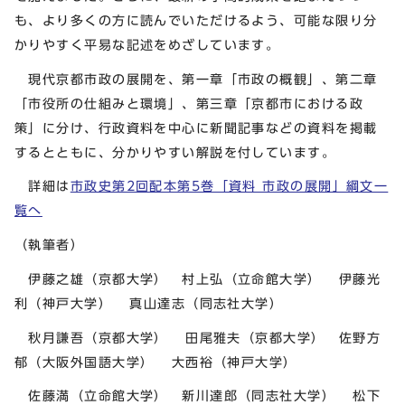
も、より多くの方に読んでいただけるよう、可能な限り分
かりやすく平易な記述をめざしています。
現代京都市政の展開を、第一章「市政の概観」、第二章
「市役所の仕組みと環境」、第三章「京都市における政
策」に分け、行政資料を中心に新聞記事などの資料を掲載
するとともに、分かりやすい解説を付しています。
詳細は
市政史第2回配本第5巻「資料 市政の展開」綱文一
覧へ
（執筆者）
伊藤之雄（京都大学） 村上弘（立命館大学） 伊藤光
利（神戸大学） 真山達志（同志社大学）
秋月謙吾（京都大学） 田尾雅夫（京都大学） 佐野方
郁（大阪外国語大学） 大西裕（神戸大学）
佐藤満（立命館大学） 新川達郎（同志社大学） 松下