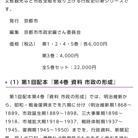
文教観光など市政全般を取り上げる行政史の新シリーズで
す。
発行 京都市
編集 京都市市政史編さん委員会
価格（税込） 第1・2・4・5巻：各6,000円
第3巻：4,000円
全5巻セット：22,000円
(1) 第1回配本『第4巻 資料 市政の形成』
第1回配本第4巻「資料 市政の形成」では、明治維新か
ら、昭和・戦後復興までを六期に分け（明治維新期1868～
1889、市政誕生期1889～1898、三大事業期1898～
1918、市域拡大期1918～1937、戦時体制期1937～
1945、復興期1945～1950）までを、行政資料、新聞記