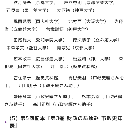
秋月謙吾（京都大学） 芦立秀朗（京都産業大学）
石見豊（国士舘大学） 大西裕（神戸大学）
風間規男（同志社大学） 北村亘（大阪大学） 佐藤
満（立命館大学） 曽我謙悟（神戸大学）
田尾雅夫（愛知学院大学） 徳久恭子（立命館大学）
中森孝文（龍谷大学） 南京兌（京都大学）
広本政幸（広島修道大学） 松並潤（神戸大学） 森
裕城（同志社大学） 井上幸治（歴史資料館）
吉住恭子（歴史資料館） 青谷美羽 （市政史編さん助
手） 川口朋子（市政史編さん助手）
齋藤紅葉（市政史編さん助手） 杉本弘幸（市政史編
さん助手） 森川正則（市政史編さん助手）
(5) 第5回配本『第3巻 財政のあゆみ 市政史年
表』