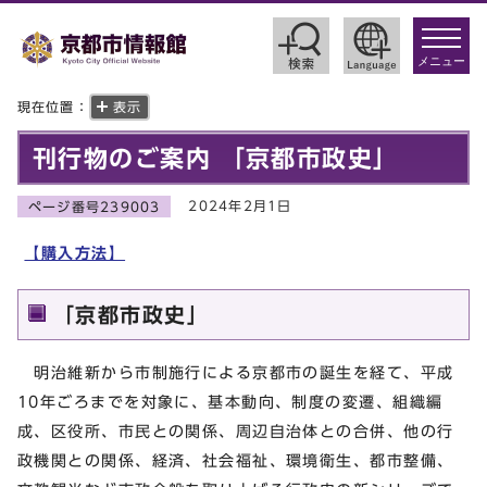
toggle
navigat
メニュー
現在位置：
表示
刊行物のご案内 「京都市政史」
2024年2月1日
ページ番号239003
【購入方法】
「京都市政史」
明治維新から市制施行による京都市の誕生を経て、平成
10年ごろまでを対象に、基本動向、制度の変遷、組織編
成、区役所、市民との関係、周辺自治体との合併、他の行
政機関との関係、経済、社会福祉、環境衛生、都市整備、